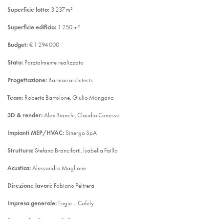
Superficie lotto:
3 237 m²
Superficie edificio:
1 250 m²
Budget:
€ 1 294 000
Stato:
Parzialmente realizzato
Progettazione:
Barman architects
Team:
Roberta Bartolone, Giulio Mangano
3D & render:
Alex Bianchi, Claudio Canesso
Impianti MEP/HVAC:
Sinergo SpA
Struttura:
Stefano Branciforti, Isabella Failla
Acustica:
Alessandro Maglione
Direzione lavori:
Fabiano Peltrera
Impresa generale:
Engie – Cofely