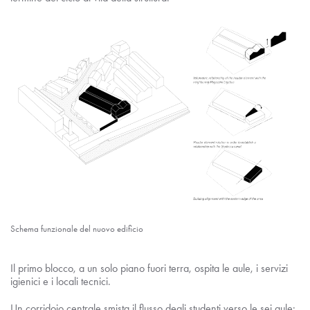
Schema funzionale del nuovo edificio
Il primo blocco, a un solo piano fuori terra, ospita le aule, i servizi
igienici e i locali tecnici.
Un corridoio centrale smista il flusso degli studenti verso le sei aule;