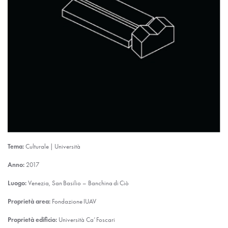
Tema:
Culturale | Università
Anno:
2017
Luogo:
Venezia, San Basilio – Banchina di Ciò
Proprietà area:
Fondazione IUAV
Proprietà edificio:
Università Ca’ Foscari